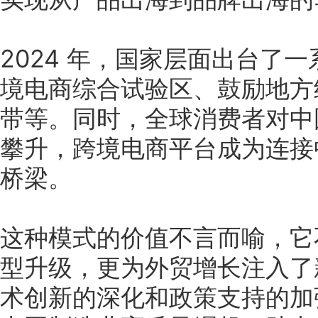
2024 年，国家层面出台了
境电商综合试验区、鼓励地方
带等。同时，全球消费者对中
攀升，跨境电商平台成为连接
桥梁。
这种模式的价值不言而喻，它
型升级，更为外贸增长注入了
术创新的深化和政策支持的加