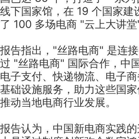
线下国家馆，在 19 个国家建
了 100 多场电商 "云上大讲
报告指出，"丝路电商" 是连
过 "丝路电商" 国际合作，
电子支付、快递物流、电子商
基础设施服务，助力这些国家
推动当地电商行业发展。
报告认为，中国新电商实践的