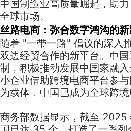
中国制造业高质量崛起，助力 
全球市场。
丝路电商：弥合数字鸿沟的新
随着 "一带一路" 倡议的深入
双边经贸合作的新平台。中国通
制，积极推动发展中国家融入
小企业借助跨境电商平台参与国
为载体，中国已成为全球跨境
商务部数据显示，截至 2025
国已达 35 个，打造了一系列