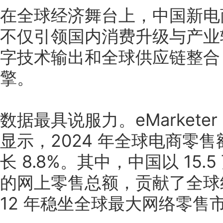
在全球经济舞台上，中国新电
不仅引领国内消费升级与产业
字技术输出和全球供应链整合
擎。
数据最具说服力。eMarket
显示，2024 年全球电商零售
长 8.8%。其中，中国以 15.
的网上零售总额，贡献了全球约
12 年稳坐全球最大网络零售