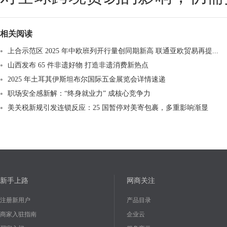
相关阅读
上合示范区 2025 年中欧班列开行量创同期新高 联通亚欧贸易再提...
山西发布 65 件非遗好物 打造非遗消费新热点​
2025 年土耳其伊斯坦布尔国际五金展览会详情速递
职场安全感新解：“终身就业力” 成核心竞争力
美关税新规引发连锁反应：25 国暂停对美寄包裹，多重影响渐显
新手上路
网商关注
注册新用户
产品目录
商家入驻指南
企业云