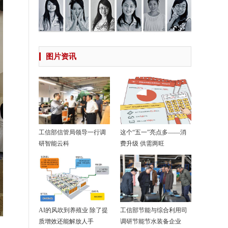
图片资讯
工信部信管局领导一行调
这个“五一”亮点多——消
研智能云科
费升级 供需两旺
AI的风吹到养殖业 除了提
工信部节能与综合利用司
质增效还能解放人手
调研节能节水装备企业