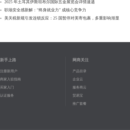
2025 年土耳其伊斯坦布尔国际五金展览会详情速递
职场安全感新解：“终身就业力” 成核心竞争力
美关税新规引发连锁反应：25 国暂停对美寄包裹，多重影响渐显
新手上路
网商关注
注册新用户
产品目录
商家入驻指南
企业云
买家入门
服务商云
认证服务
贸易宝
推广套餐