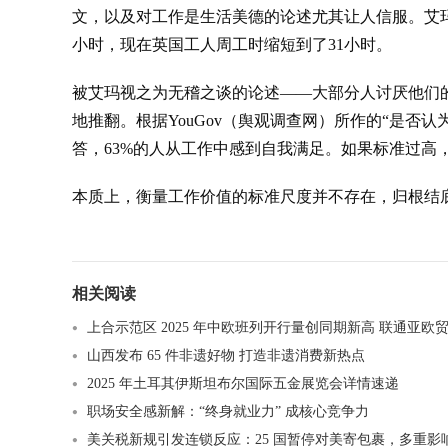
文，以及对工作是生活美德的论述尤其让人信服。艾玛
小时，现在英国工人周工时缩短到了31小时。
被艾玛视之为无稽之谈的论述——大部分人讨厌他们的
地推翻。根据YouGov（舆观调查网）所作的“是否
答，63%的人从工作中感到自我满足。如果标准过高，
本质上，衡量工作价值的标准尺度并不存在，归根结
相关阅读
上合示范区 2025 年中欧班列开行量创同期新高 联通亚欧贸易
山西发布 65 件非遗好物 打造非遗消费新热点​
2025 年土耳其伊斯坦布尔国际五金展览会详情速递
职场安全感新解：“终身就业力” 成核心竞争力
美关税新规引发连锁反应：25 国暂停对美寄包裹，多重影