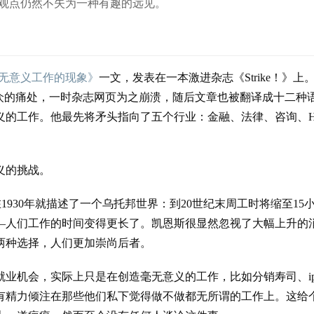
种观点仍然不失为一种有趣的远见。
无意义工作的现象》
一文，发表在一本激进杂志《Strike！》上
众的痛处，一时杂志网页为之崩溃，随后文章也被翻译成十二种
义的工作。他最先将矛头指向了五个行业：金融、法律、咨询、H
义的挑战。
1930年就描述了一个乌托邦世界：到20世纪末周工时将缩至15
—人们工作的时间变得更长了。凯恩斯很显然忽视了大幅上升的
两种选择，人们更加崇尚后者。
业机会，实际上只是在创造毫无意义的工作，比如分销寿司、iph
有精力倾注在那些他们私下觉得做不做都无所谓的工作上。这给