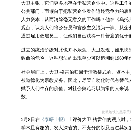
大卫主张，它们更多地存在于私营企业中。这种工作
公共部门，而倾向于把私营企业看作追逐竞争力的表
人力资本，从而消除毫无意义的工作吗？他在《乌托
观点，认为人们将公务员和官僚主义混为一谈。从企业
通过雇用低层员工，让他们自己获得一种普遍的优于
过去的统治阶级对此也并不乐观，大卫发现，如果快
致命的危险。这种想法的出现至少可以追溯到1960年
社会层面上，大卫·格雷伯归因于清教徒式的、资本
被道德化为宗教义务。因此，尽管自动化时代有替代
赋予人们生存的价值。对社会舆论习以为常的人来说
数。
伦敦地铁的黑字黄底
5月8日在
《泰晤士报》
上评价大卫·格雷伯的观点时
学术且有趣的、发人深省的、不充分的以及言过其实