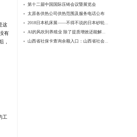
第十二届中国国际压铸会议暨展览会
太原各供热公司供热范围及服务电话公布
2018日本机床展——不得不说的日本砂轮...
是这
AI的风吹到养殖业 除了提质增效还能解...
没有
山西省社保卡查询余额入口：山西省社会...
后，
的工