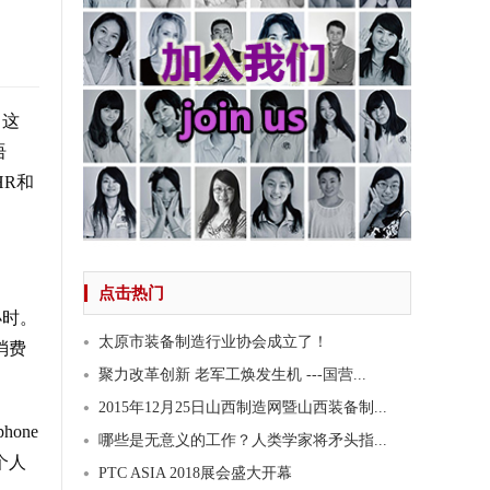
。这
语
R和
点击热门
小时。
太原市装备制造行业协会成立了！
消费
聚力改革创新 老军工焕发生机 ---国营...
2015年12月25日山西制造网暨山西装备制...
one
哪些是无意义的工作？人类学家将矛头指...
个人
PTC ASIA 2018展会盛大开幕