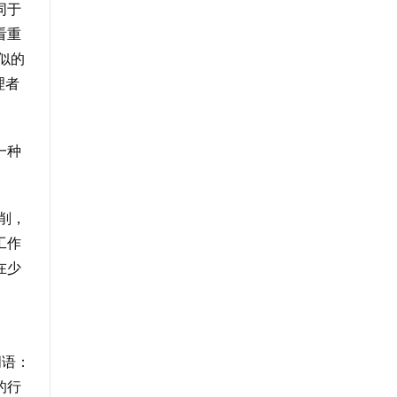
同于
看重
似的
理者
一种
削，
工作
在少
词语：
的行