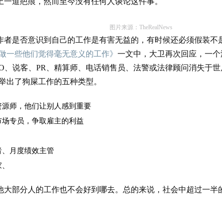
上一道疤痕，然而至今没有任何人谈论这件事。
图片来源：TheRealNews
作者是否意识到自己的工作是有害无益的，有时候还必须假装不
间做一些他们觉得毫无意义的工作》
一文中，大卫再次回应，一个
O、说客、PR、精算师、电话销售员、法警或法律顾问消失于世
伯举出了狗屎工作的五种类型。
资源师，他们让别人感到重要
市场专员，争取雇主的利益
者、月度绩效主管
家、
他大部分人的工作也不会好到哪去。总的来说，社会中超过一半