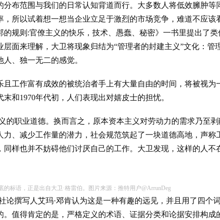
的分布范围与我们的日常认知背道而行。大多数人将低效臃肿等
率，所以试着想一想当企业立足于激烈的市场竞争，难道不应该
邦的规则:官僚主义的快乐，技术、愚蠢、秘密》一书里提出了类
层面来理解，大卫将现象归结为“管理者的封建主义”文化：管
他人、独一无二的感觉。
乐且工作富有成效的被统治者手上有大量自由的时间，将被视为
代末和1970年代初，人们表现出对嬉皮士的担忧。
主义的职业道德。换而言之，原本资本主义对劳动力的需求乃至剥
人力、减少工作量的潜力，社会规范筑起了一块道德高地，声称
，同样也并不妨碍他们讨厌自己的工作。大卫发现，这样的人不
的标语，正是出自大卫·格雷伯。图片来源：推特用户@ArrunDeg
，社论撰写人艾玛·邓肯认为这是一种有趣的远见，并且用了四个
的。值得肯定的是，严格定义的术语、证据分类和论据安排构成